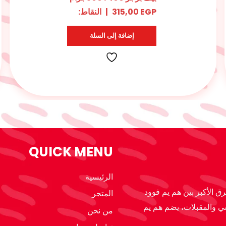
EGP
285,00
|
النقاط:
15
إضافة إلى السلة
QUICK MENU
الرئيسية
ق الأكبر بين هم يم فوود
المتجر
ي والمقبلات، يضم هم يم
من نحن