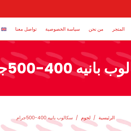
المتجر
من نحن
سياسة الخصوصية
تواصل معنا
بانيه 400-500جرام
الرئيسية
/
لحوم
/
سكالوب بانيه 400-500جرام