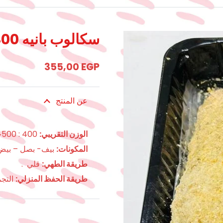
سكالوب بانيه 400-500جرام
355,00
EGP
عن المنتج
الوزن التقريبي:
400 : 500جرام.
المكونات:
بيف- بصل – بيض
طريقة الطهي:
قلي .
طريقة الحفظ المنزلي:
التجم