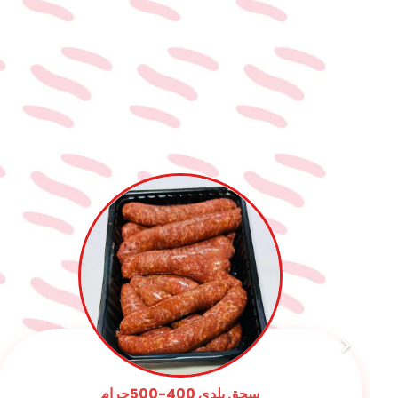
كفته ارز 1كجم