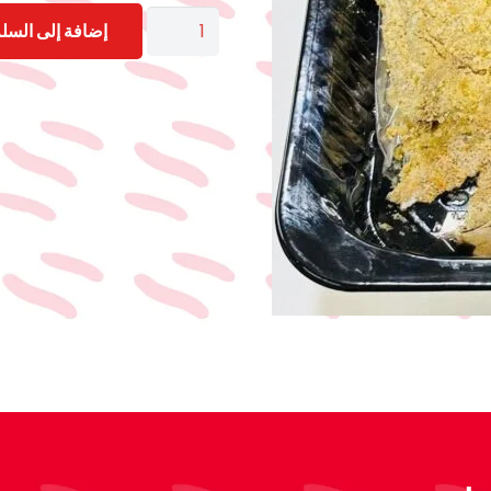
كمية
إضافة إلى السلة
سكالوب
بانيه
400-
500جرام