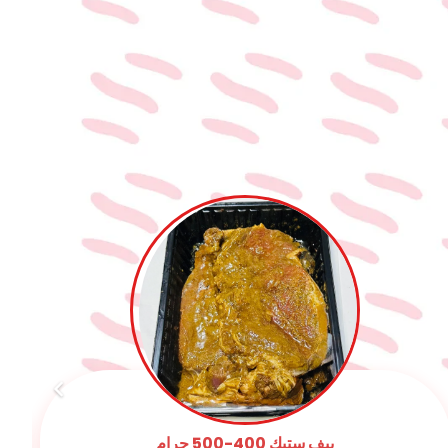
كفتة الحاتي 400 : 500جرام