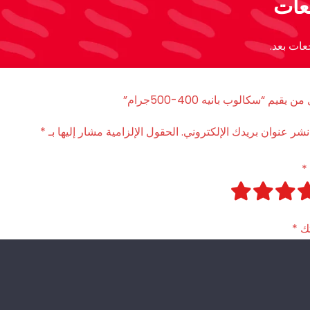
عات
عات بعد.
 يقيم “سكالوب بانيه 400-500جرام”
نشر عنوان بريدك الإلكتروني.
الحقول الإلزامية مشار إليها بـ
*
*
تك
*