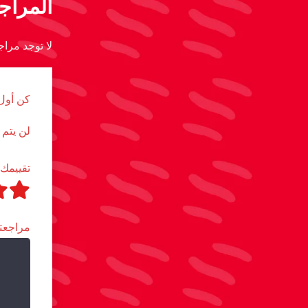
المراج
لا توجد مراج
كن أول من
لن يتم 
تقييمك
مراجع