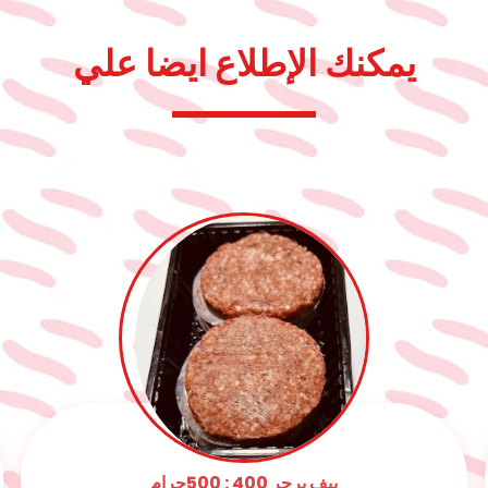
يمكنك الإطلاع ايضا علي
كفتة داوود باشا 500جرام