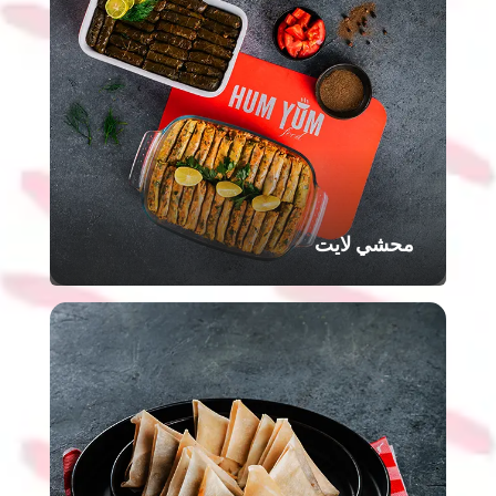
محشي لايت