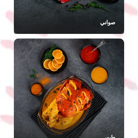
صواني
طيور