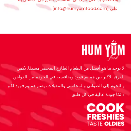
على [info@humyumfood.com].
لا يوجد ما هو أفضل من الطعام الطازج المحضر مسبقًا. يكمن
الفرق الأكبر بين هم يم فوود ومنافسيه في الجودة. من الدواجن
واللحوم إلى الصواني والمحاشي والمقبلات، يضم هم يم فوود لكم
دائمًا جودة عالية في كل طبق.