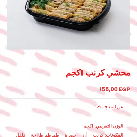
محشي كرنب 1كجم
155,00
EGP
عن المنتج
الوزن التقريبي:
1كجم.
المكونات:
كرنب – أرز – خضرة – طماطم طازجة – فلفل