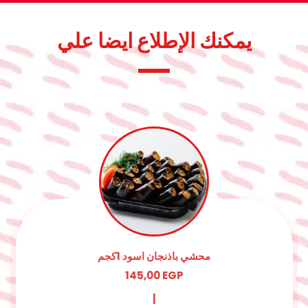
يمكنك الإطلاع ايضا علي
محشى ورق عنب 1كجم
165,00
EGP
|