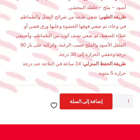
أسود – ملح – خلطة المحشي.
طريقة الطهي:
ضعي طبقة من شرائح البصل والطماطم
في وعاء، ثم ضعي فوقها الحشوة وعليها ورق فضي أو
غطاء للضغط، ثم ضعي نصف كوب من الطماطم، وأضيفي
الفلفل الأسود والملح حسب الرغبة، واتركيه على نار 90
درجة وخففي الحرارة إلى 30 درجة.
طريقة الحفظ المنزلي:
24 ساعة في الثلاجة عند درجة
حرارة 5 مئوية.
كمية
إضافة إلى السلة
محشي
كرنب
1كجم