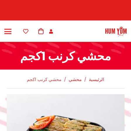
محشي كرنب 1كجم
الرئيسية
/
محشي
/
محشي كرنب 1كجم