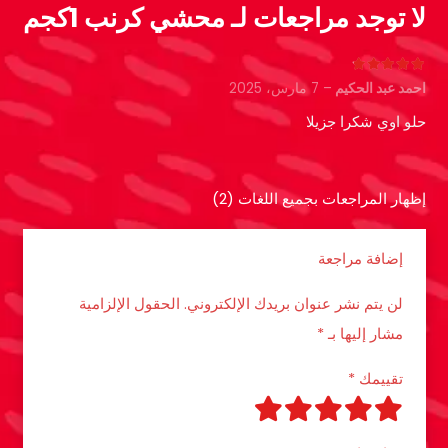
لا توجد مراجعات لـ
محشي كرنب 1كجم
تم التقييم
5
من 5
احمد عبد الحكيم
–
7 مارس، 2025
حلو اوي شكرا جزيلا
إظهار المراجعات بجميع اللغات (2)
إضافة مراجعة
لن يتم نشر عنوان بريدك الإلكتروني.
الحقول الإلزامية
مشار إليها بـ
*
تقييمك
*